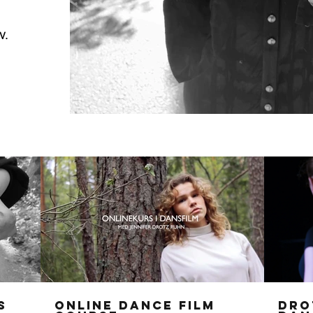
v.
s
Online Dance Film
Dro