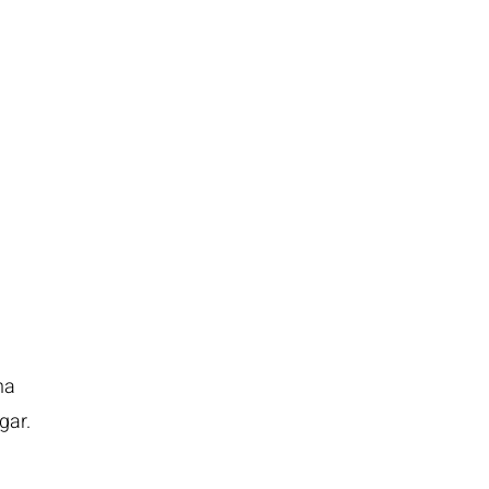
na
gar.