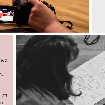
med
n
,
 att
gna