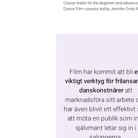
Course trailer for the beginner and advanc
Dance Film courses led by Jennifer Drotz 
For dance students and working profession
The clips in the video comes from previou
participants of the beginner course: Josep
Björklund Tanja Tuurala Anna-Karin Nilsson
Rigmor Johansson Tibell Karin Lilja Jennif
Svensson Linda Nihlén Anne Rönkkö Petra
Howard
Film har kommit att bli
e
viktigt verktyg för frilans
danskonstnärer
att
marknadsföra sitt arbete 
har även blivit ett effektivt 
att möta en publik som i
självmant letar sig in i
salongerna.