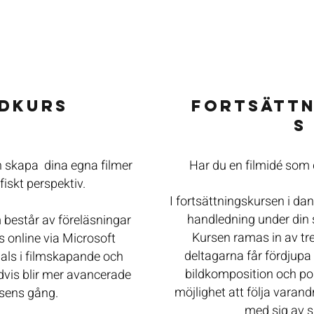
DKURS
FORTSÄTTN
S
ch skapa dina egna filmer
Har du en filmidé som d
fiskt perspektiv.
I fortsättningskursen i dan
handledning under din
 består av föreläsningar
Kursen ramas in av tr
 online via Microsoft
deltagarna får fördjupa 
ials i filmskapande och
bildkomposition och p
vis blir mer avancerade
möjlighet att följa varan
sens gång.
med sig av s