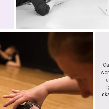
Oa
wor
u
sk