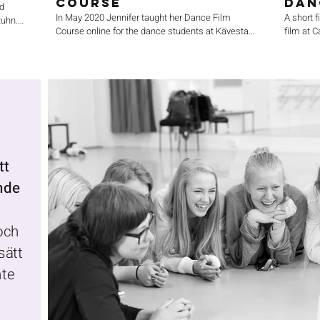
Course
Dan
ed
In May 2020 Jennifer taught her Dance Film
A short 
Ruhn.
Course online for the dance students at Kävesta
film at 
als.
Folkhögskola.
Music: 4
s
editing: 
hine
er
tt
ande
och
sätt
nte