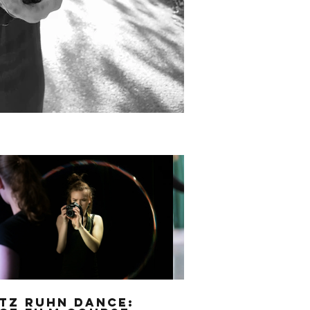
tz Ruhn Dance:
Drotz Ruhn D