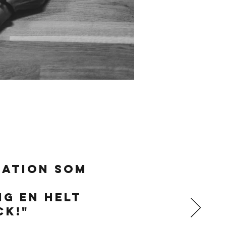
ration som
ng en helt
ck!"