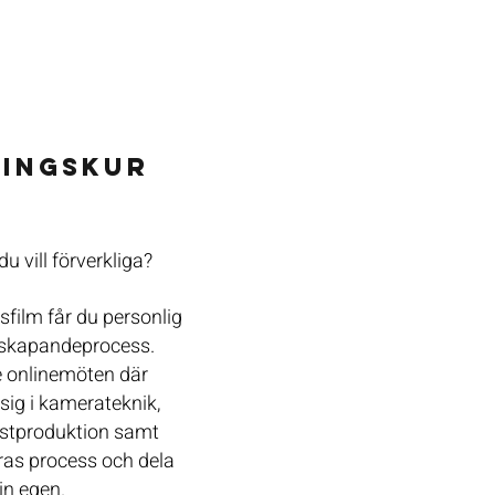
INGSKUR
u vill förverkliga?
sfilm får du personlig
 skapandeprocess.
e onlinemöten där
sig i kamerateknik,
ostproduktion samt
dras process och dela
in egen.