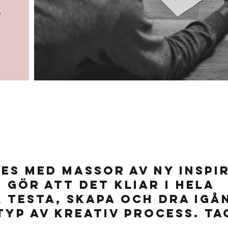
,
des med massor av ny inspi
gör att det kliar i hela
å testa, skapa och dra igå
typ av kreativ process. Ta