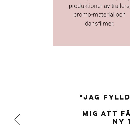
produktioner av trailers
promo-material och
dansfilmer.
"Jag fyll
mig att f
ny 